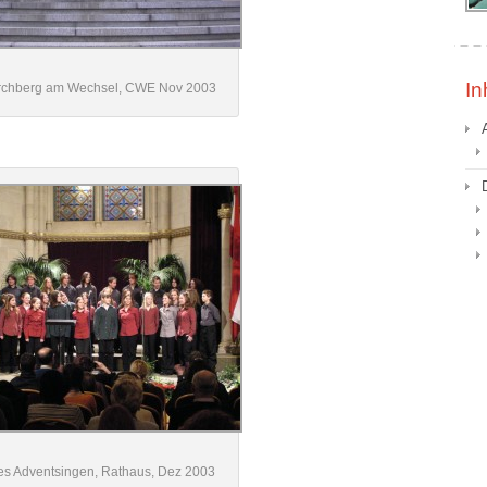
In
Kirchberg am Wechsel, CWE Nov 2003
les Adventsingen, Rathaus, Dez 2003