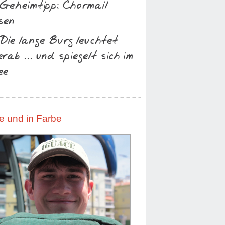
 Geheimtipp: Chormail
sen
 Die lange Burg leuchtet
rab ... und spiegelt sich im
ee
ve und in Farbe