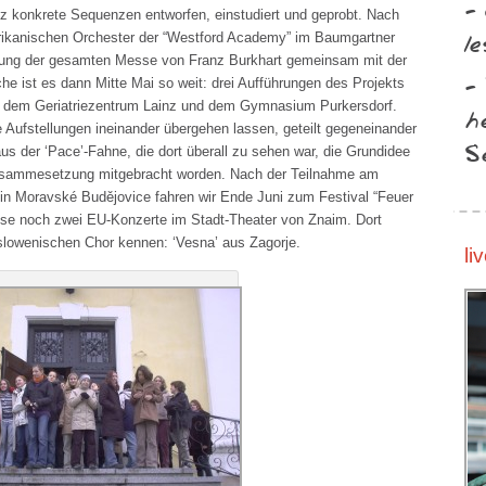
-
 konkrete Sequenzen entworfen, einstudiert und geprobt. Nach
le
ikanischen Orchester der “Westford Academy” im Baumgartner
ührung der gesamten Messe von Franz Burkhart gemeinsam mit der
-
he ist es dann Mitte Mai so weit: drei Aufführungen des Projekts
dem Geriatriezentrum Lainz und dem Gymnasium Purkersdorf.
he
Aufstellungen ineinander übergehen lassen, geteilt gegeneinander
S
s der ‘Pace’-Fahne, die dort überall zu sehen war, die Grundidee
usammesetzung mitgebracht worden. Nach der Teilnahme am
n Moravské Budějovice fahren wir Ende Juni zum Festival “Feuer
ise noch zwei EU-Konzerte im Stadt-Theater von Znaim. Dort
slowenischen Chor kennen: ‘Vesna’ aus Zagorje.
li