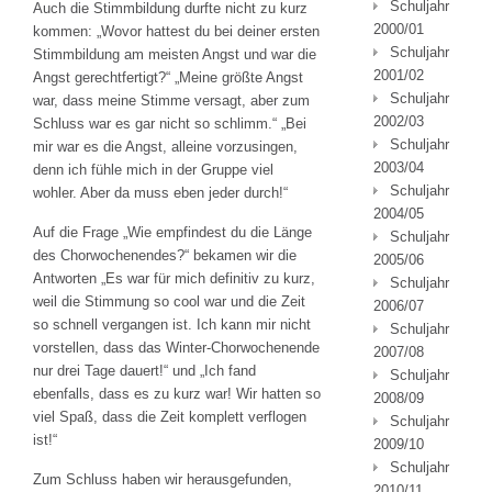
Schuljahr
Auch die Stimmbildung durfte nicht zu kurz
2000/01
kommen: „Wovor hattest du bei deiner ersten
Schuljahr
Stimmbildung am meisten Angst und war die
2001/02
Angst gerechtfertigt?“ „Meine größte Angst
Schuljahr
war, dass meine Stimme versagt, aber zum
2002/03
Schluss war es gar nicht so schlimm.“ „Bei
Schuljahr
mir war es die Angst, alleine vorzusingen,
2003/04
denn ich fühle mich in der Gruppe viel
Schuljahr
wohler. Aber da muss eben jeder durch!“
2004/05
Auf die Frage „Wie empfindest du die Länge
Schuljahr
des Chorwochenendes?“ bekamen wir die
2005/06
Antworten „Es war für mich definitiv zu kurz,
Schuljahr
weil die Stimmung so cool war und die Zeit
2006/07
so schnell vergangen ist. Ich kann mir nicht
Schuljahr
vorstellen, dass das Winter-Chorwochenende
2007/08
nur drei Tage dauert!“ und „Ich fand
Schuljahr
ebenfalls, dass es zu kurz war! Wir hatten so
2008/09
viel Spaß, dass die Zeit komplett verflogen
Schuljahr
ist!“
2009/10
Schuljahr
Zum Schluss haben wir herausgefunden,
2010/11