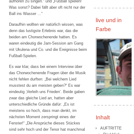
aufhören zu singen.“ und „Fußball spielen!
Was sonst? Dabei fällt aber oft nicht nur der
Ball ins Wasser …“
live und in
Daraufhin wollten wir natürlich wissen, was
Farbe
denn das lustigste Erlebnis war, das die
beiden am Chorwochenende hatten. Es
waren eindeutig die Jam-Session am Gang
mit Ukulena und Co. und die Ereignisse beim
Fußball-Spielen.
Es war klar, dass bei einem Interview über
das Chorwochenende Fragen über die Musik
nicht fehlen durften: „Bei welchem Lied
musstest du am meisten geben?“ Es war
eindeutig ‚Verleih uns Frieden‘. Beide gaben
zwar das gleiche Lied an, hatten aber
unterschiedliche Gründe dafür: „Es ist
meistens so hoch, dass man denkt, im
Inhalt
nächsten Moment zerspringt eines der
Fenster!“ „Die Ansprüche dieses Stückes
AUFTRITTE
sind sehr hoch und der Tenor hat manchmal