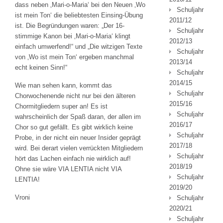
dass neben ‚Mari-o-Maria‘ bei den Neuen ‚Wo
Schuljahr
ist mein Ton‘ die beliebtesten Einsing-Übung
2011/12
ist. Die Begründungen waren: „Der 16-
Schuljahr
stimmige Kanon bei ‚Mari-o-Maria‘ klingt
2012/13
einfach umwerfend!“ und „Die witzigen Texte
Schuljahr
von ‚Wo ist mein Ton‘ ergeben manchmal
2013/14
echt keinen Sinn!“
Schuljahr
2014/15
Wie man sehen kann, kommt das
Schuljahr
Chorwochenende nicht nur bei den älteren
2015/16
Chormitgliedern super an! Es ist
Schuljahr
wahrscheinlich der Spaß daran, der allen im
2016/17
Chor so gut gefällt. Es gibt wirklich keine
Schuljahr
Probe, in der nicht ein neuer Insider geprägt
2017/18
wird. Bei derart vielen verrückten Mitgliedern
Schuljahr
hört das Lachen einfach nie wirklich auf!
2018/19
Ohne sie wäre VIA LENTIA nicht VIA
Schuljahr
LENTIA!
2019/20
Vroni
Schuljahr
2020/21
Schuljahr