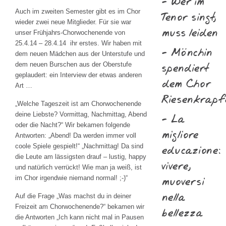
- Wer im
Auch im zweiten Semester gibt es im Chor
Tenor singt,
wieder zwei neue Mitglieder. Für sie war
muss leiden
unser Frühjahrs-Chorwochenende von
25.4.14 – 28.4.14 ihr erstes. Wir haben mit
- Mönchin
dem neuen Mädchen aus der Unterstufe und
spendiert
dem neuen Burschen aus der Oberstufe
geplaudert: ein Interview der etwas anderen
dem Chor
Art …
Riesenkrapf
„Welche Tageszeit ist am Chorwochenende
deine Liebste? Vormittag, Nachmittag, Abend
- La
oder die Nacht?“ Wir bekamen folgende
migliore
Antworten: „Abend! Da werden immer voll
educazione:
coole Spiele gespielt!“ „Nachmittag! Da sind
die Leute am lässigsten drauf – lustig, happy
vivere,
und natürlich verrückt! Wie man ja weiß, ist
muoversi
im Chor irgendwie niemand normal! ;-)“
nella
Auf die Frage „Was machst du in deiner
Freizeit am Chorwochenende?“ bekamen wir
bellezza
die Antworten „Ich kann nicht mal in Pausen