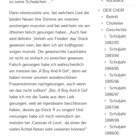
Rückblick
so seine Schwächen …“
DER CHOR
Dann interessierte uns, bei welchem Lied die
Beitritt
beiden Neuen ihre Stimme am meisten
Chorleiter
anstrengen mussten und bei welchem sie am
Geschichte
öftesten falsch gesungen haben. „Auch hier
Schuljahr
wird definitiv ‚Verleih uns Frieden‘ das Stück
1992/93
gewesen sein, bei dem ich am kräftigsten
Schuljahr
singen musste. Die gewünschte Lautstärke
1993/94
ist nicht so einfach zu erreichen gewesen.
Schuljahr
Falsch gesungen habe ich wahrscheinlich
1994/95
am meisten bei ‚A Boy And A Girl‘, denn wir
Schuljahr
haben immer unseren wunderschönen
1995/96
Frauenstimmen nachgesungen, auch wenn
Schuljahr
wir das nicht sollten!“ „Bei ‚A Boy And A Girl‘
1996/97
habe ich mir die Seele aus dem Leib
Schuljahr
gesungen, weil wir irgendwann beschlossen
1997/98
haben, dieses pp-Stück ff zu singen! Und
Schuljahr
versungen habe ich mich vermutlich am
1998/99
meisten bei ‚Caravan of Love‘, da einen die
Schuljahr
vielen Achtel-Noten sehr verwirren können!“
1999/00