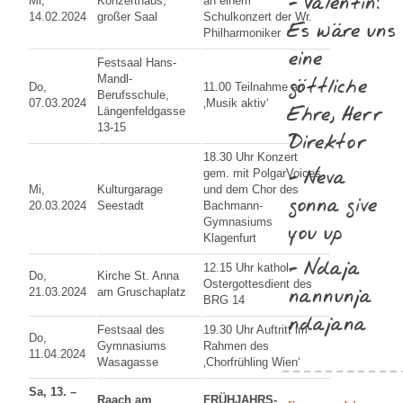
- Valentin:
Mi,
Konzerthaus,
an einem
14.02.2024
großer Saal
Schulkonzert der Wr.
Es wäre uns
Philharmoniker
eine
Festsaal Hans-
göttliche
Mandl-
Do,
11.00 Teilnahme an
Berufsschule,
07.03.2024
‚Musik aktiv‘
Ehre, Herr
Längenfeldgasse
13-15
Direktor
18.30 Uhr Konzert
- Neva
gem. mit PolgarVoices
Mi,
Kulturgarage
und dem Chor des
gonna give
20.03.2024
Seestadt
Bachmann-
Gymnasiums
you up
Klagenfurt
- Ndaja
12.15 Uhr kathol.
Do,
Kirche St. Anna
Ostergottesdient des
nannunja
21.03.2024
am Gruschaplatz
BRG 14
ndajana
Festsaal des
19.30 Uhr Auftritt im
Do,
Gymnasiums
Rahmen des
11.04.2024
Wasagasse
‚Chorfrühling Wien‘
Sa, 13. –
Raach am
FRÜHJAHRS-