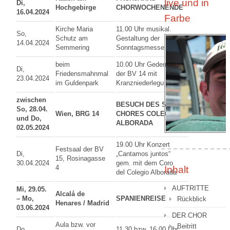
live und in
Di,
Hochgebirge
CHORWOCHENENDE
16.04.2024
Farbe
Kirche Maria
11.00 Uhr musikal.
So,
Schutz am
Gestaltung der
14.04.2024
Semmering
Sonntagsmesse
beim
10.00 Uhr Gedenkfeier
Di,
Friedensmahnmal
der BV 14 mit
23.04.2024
im Guldenpark
Kranzniederlegung
zwischen
BESUCH DES SPAN.
So, 28.04.
Wien, BRG 14
CHORES COLEGIO
und Do,
ALBORADA
02.05.2024
19.00 Uhr Konzert
Festsaal der BV
Di,
„Cantamos juntos“
15, Rosinagasse
30.04.2024
gem. mit dem Coro
4
Inhalt
del Colegio Alborada
AUFTRITTE
Mi, 29.05.
Alcalá de
– Mo,
SPANIENREISE
Rückblick
Henares / Madrid
03.06.2024
DER CHOR
Aula bzw. vor
Beitritt
Do,
11.30 bzw. 16.00 Uhr