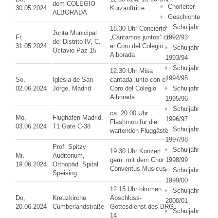
dem COLEGIO
Chorleiter
30.05.2024
Kurzauftritte
ALBORADA
Geschichte
Schuljahr
18.30 Uhr Concierto
Junta Municipal
Fr,
„Cantamos juntos“ con
1992/93
del Distrito IV, C.
31.05.2024
el Coro del Colegio
Schuljahr
Octavio Paz 15
Alborada
1993/94
Schuljahr
12.30 Uhr Misa
1994/95
So,
Iglesia de San
cantada junto con el
02.06.2024
Jorge, Madrid
Coro del Colegio
Schuljahr
Alborada
1995/96
Schuljahr
ca. 20.00 Uhr
Mo,
Flughafen Madrid,
1996/97
Flashmob für die
03.06.2024
T1 Gate C-38
Schuljahr
wartenden Fluggäste
1997/98
Prof. Spitzy
Schuljahr
19.30 Uhr Konzert
Mi,
Auditorium,
gem. mit dem Chor
1998/99
19.06.2024
Orthopäd. Spital
Conventus Musicus
Schuljahr
Speising
1999/00
12.15 Uhr ökumen.
Schuljahr
Do,
Kreuzkirche
Abschluss-
2000/01
20.06.2024
Cumberlandstraße
Gottesdienst des BRG
Schuljahr
14