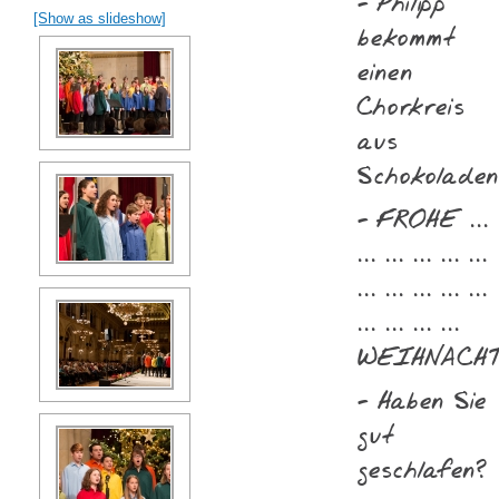
- Philipp
[Show as slideshow]
bekommt
einen
Chorkreis
aus
Schokolade
- FROHE ...
... ... ... ... ...
... ... ... ... ...
... ... ... ...
WEIHNACH
- Haben Sie
gut
geschlafen?