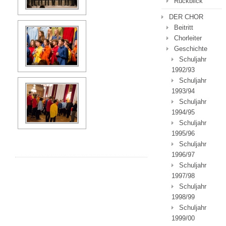
Rückblick
DER CHOR
Beitritt
Chorleiter
Geschichte
Schuljahr
1992/93
Schuljahr
1993/94
Schuljahr
1994/95
Schuljahr
1995/96
Schuljahr
1996/97
Schuljahr
1997/98
Schuljahr
1998/99
Schuljahr
1999/00