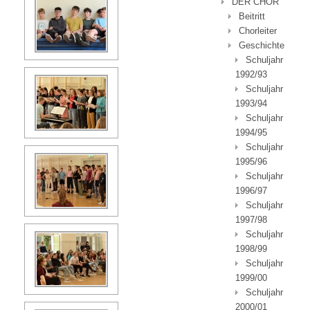
DER CHOR
Beitritt
Chorleiter
Geschichte
Schuljahr
1992/93
Schuljahr
1993/94
Schuljahr
1994/95
Schuljahr
1995/96
Schuljahr
1996/97
Schuljahr
1997/98
Schuljahr
1998/99
Schuljahr
1999/00
Schuljahr
2000/01