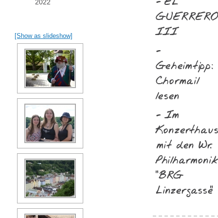
- EL
2022
GUERRER
III
[Show as slideshow]
-
Geheimtipp:
Chormail
lesen
- Im
Konzerthau
mit den Wr.
Philharmonik
"BRG
Linzergasse"