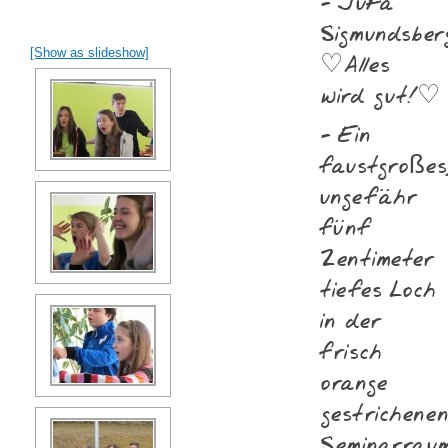
- JuFa
Sigmundsber
[Show as slideshow]
♡Alles
wird gut!♡
- Ein
faustgroßes
ungefähr
fünf
Zentimeter
tiefes Loch
in der
frisch
orange
gestrichene
Seminarrau