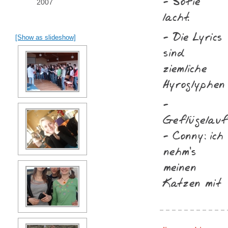
- Sofie
2007
lacht.
- Die Lyrics
[Show as slideshow]
sind
ziemliche
Hyroglyphen
-
Geflügelauf
- Conny: ich
nehm‘s
meinen
Katzen mit