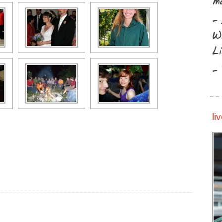
ma
-
W
Li
-
li