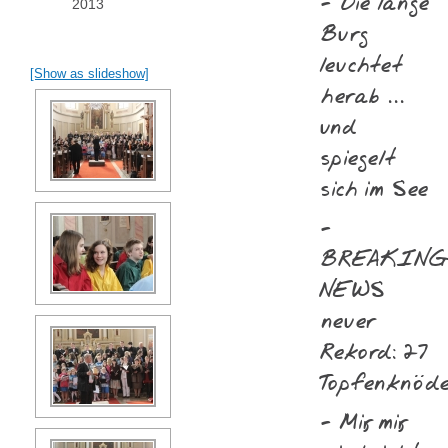
- Die lange
2013
Burg
leuchtet
[Show as slideshow]
herab ...
und
spiegelt
sich im See
-
BREAKIN
NEWS
neuer
Rekord: 27
Topfenknöde
- Mir, mir,