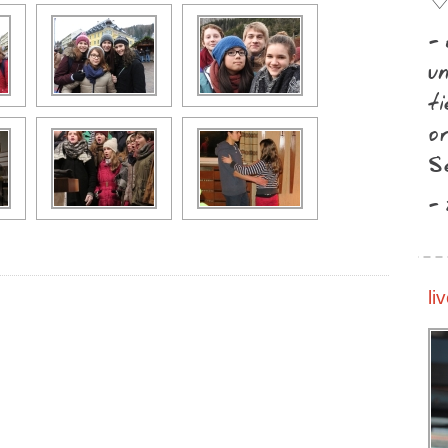
♡
-
u
t
o
S
-
li