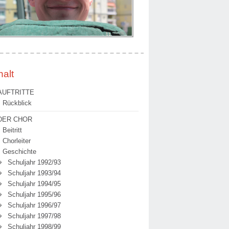
halt
AUFTRITTE
Rückblick
DER CHOR
Beitritt
Chorleiter
Geschichte
Schuljahr 1992/93
Schuljahr 1993/94
Schuljahr 1994/95
Schuljahr 1995/96
Schuljahr 1996/97
Schuljahr 1997/98
Schuljahr 1998/99