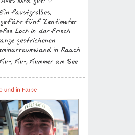
Alles wird gut!♡
 Ein faustgroßes,
ngefähr fünf Zentimeter
iefes Loch in der frisch
range gestrichenen
eminarraumwand in Raach
 Ku-, Ku-, Kummer am See
ve und in Farbe