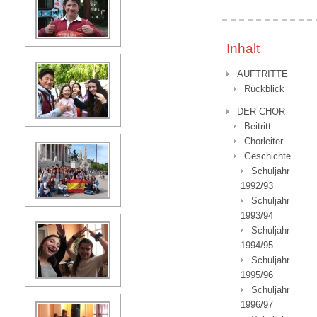
Inhalt
AUFTRITTE
Rückblick
DER CHOR
Beitritt
Chorleiter
Geschichte
Schuljahr
1992/93
Schuljahr
1993/94
Schuljahr
1994/95
Schuljahr
1995/96
Schuljahr
1996/97