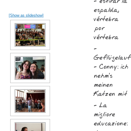
- estirar la
espalda,
[Show as slideshow]
vértebra
por
vértebra
-
Geflügelauf
- Conny: ich
nehm‘s
meinen
Katzen mit
- La
migliore
educazione: