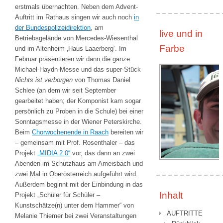
erstmals übernachten. Neben dem Advent-
Auftritt im Rathaus singen wir auch noch
in
der Bundespolizeidirektion
, am
live und in
Betriebsgelände von Mercedes-Wiesenthal
Farbe
und im Altenheim ‚Haus Laaerberg‘. Im
Februar präsentieren wir dann die ganze
Michael-Haydn-Messe und das super-Stück
Nichts ist verborgen
von Thomas Daniel
Schlee (an dem wir seit September
gearbeitet haben; der Komponist kam sogar
persönlich zu Proben in die Schule) bei einer
Sonntagsmesse in der Wiener Peterskirche.
Beim
Chorwochenende in Raach
bereiten wir
– gemeinsam mit Prof. Rosenthaler – das
Projekt
„MIDIA 2.0“
vor, das dann an zwei
Abenden im Schutzhaus am Ameisbach und
zwei Mal in Oberösterreich aufgeführt wird.
Außerdem beginnt mit der Einbindung in das
Inhalt
Projekt „Schüler für Schüler –
Kunstschätze(n) unter dem Hammer“ von
AUFTRITTE
Melanie Thiemer bei zwei Veranstaltungen