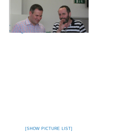
‚Woche der Wr. Chöre‘ in der BV
Alsergrund, Jun 2012
[SHOW PICTURE LIST]