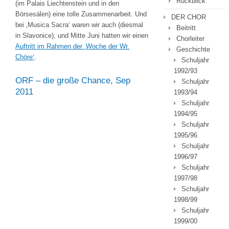
Rückblick
(im Palais Liechtenstein und in den
Börsesälen) eine tolle Zusammenarbeit. Und
DER CHOR
bei ‚Musica Sacra‘ waren wir auch (diesmal
Beitritt
in Slavonice), und Mitte Juni hatten wir einen
Chorleiter
Auftritt im Rahmen der ‚Woche der Wr.
Geschichte
Chöre‘
.
Schuljahr
1992/93
ORF – die große Chance, Sep
Schuljahr
2011
1993/94
Schuljahr
1994/95
Schuljahr
1995/96
Schuljahr
1996/97
Schuljahr
1997/98
Schuljahr
1998/99
Schuljahr
1999/00