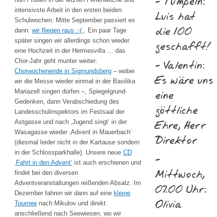
- Tümpeln:
intensivste Arbeit in den ersten beiden
Luis hat
Schulwochen. Mitte September passiert es
die 100
dann:
wir fliegen raus :-(
. Ein paar Tage
später singen wir allerdings schon wieder
geschafft!
eine Hochzeit in der Hermesvilla … das
Chor-Jahr geht munter weiter:
- Valentin:
Chorwochenende in Sigmundsberg
– wobei
Es wäre uns
wir die Messe wieder einmal in der Basilika
eine
Mariazell singen dürfen –, Spiegelgrund-
Gedenken, dann Verabschiedung des
göttliche
Landesschulinspektors im Festsaal der
Ehre, Herr
Astgasse und nach ‚Jugend singt‘ in der
Wasagasse wieder ‚Advent in Mauerbach‘
Direktor
(diesmal leider nicht in der Kartause sondern
in der Schlossparkhalle). Unsere neue
CD
-
‚Fahrt in den Advent‘
ist auch erschienen und
Mittwoch,
findet bei den diversen
Adventveranstaltungen reißenden Absatz. Im
07.00 Uhr:
Dezember fahren wir dann auf eine
kleine
Olivia
Tournee
nach Mikulov und direkt
anschließend nach Seewiesen, wo wir