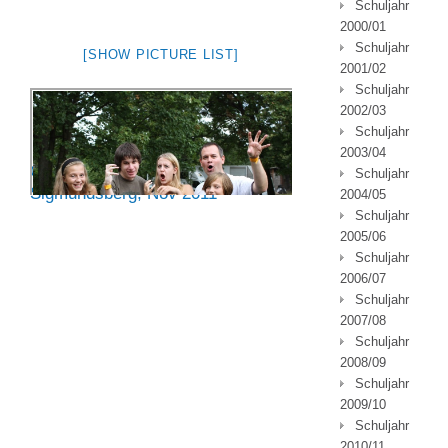
Schuljahr
2000/01
Schuljahr
[SHOW PICTURE LIST]
2001/02
Schuljahr
2002/03
Schuljahr
2003/04
Chorwochenende in
Schuljahr
Sigmundsberg, Nov 2011
2004/05
Schuljahr
2005/06
Schuljahr
2006/07
Schuljahr
2007/08
Schuljahr
2008/09
Schuljahr
2009/10
Schuljahr
2010/11